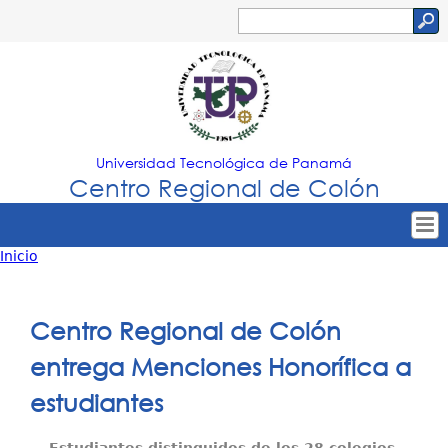
Jump to navigation
Buscar
Formulario
de
búsqueda
Universidad Tecnológica de Panamá
Centro Regional de Colón
Inicio
Tropical
Inicio
Usted
Menu
Nuestro Centro
está
Centro Regional de Colón
Principal
Admisión
aquí
entrega Menciones Honorífica a
Oferta Académica
estudiantes
Estudiantes