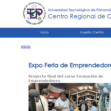
Universidad Tecnológica de Panam
Centro Regional de 
Tropical
Inicio
Nuestro Centro
Menu
Inicio
Principal
Usted
está
Expo Feria de Emprendedore
aquí
Proyecto final del curso Formación de
Emprendedores