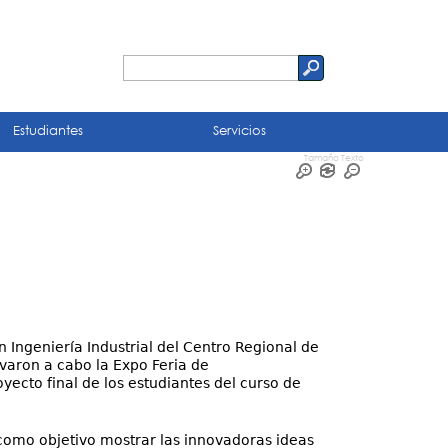
Buscar
Formulario
de
Estudiantes
Servicios
búsqueda
Tamaño Texto
n Ingeniería Industrial del Centro Regional de
varon a cabo la Expo Feria de
cto final de los estudiantes del curso de
o como objetivo mostrar las innovadoras ideas