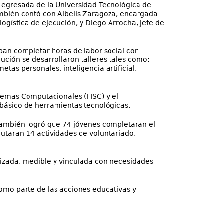
, egresada de la Universidad Tecnológica de
ambién contó con Albelis Zaragoza, encargada
logística de ejecución, y Diego Arrocha, jefe de
ban completar horas de labor social con
ución se desarrollaron talleres tales como:
tas personales, inteligencia artificial,
stemas Computacionales (FISC) y el
 básico de herramientas tecnológicas.
 También logró que 74 jóvenes completaran el
cutaran 14 actividades de voluntariado,
anizada, medible y vinculada con necesidades
omo parte de las acciones educativas y