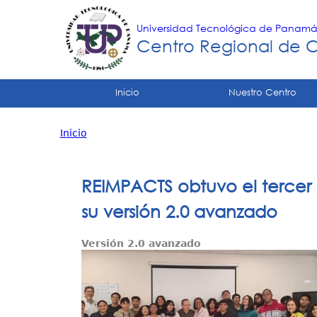
Universidad Tecnológica de Panam
Centro Regional de 
Tropical
Inicio
Nuestro Centro
Menu
Inicio
Principal
Usted
está
REIMPACTS obtuvo el tercer
aquí
su versión 2.0 avanzado
Versión 2.0 avanzado