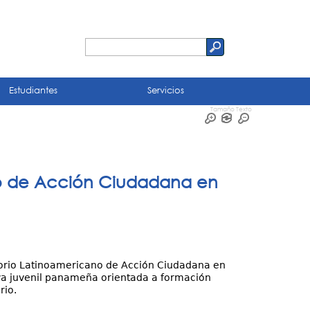
Buscar
Formulario
de
Estudiantes
Servicios
búsqueda
Tamaño Texto
no de Acción Ciudadana en
torio Latinoamericano de Acción Ciudadana en
va juvenil panameña orientada a formación
rio.