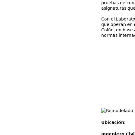
pruebas de conc
asignaturas que
Con el Laborato
que operan en e
Colón, en base 
normas internac
Ubicación:
Re
Ingeniero Civi