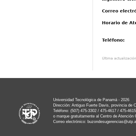
Correo electr
Horario de At
Teléfono:
4
Última actualizació
Universidad Tecnológica de Panamá - 2026
Dirección: Antiguo Fuerte Davis, provincia de
Teléfono: (507) 475-3302 / 475-4617 / 475-4615
o marque gratuitamente al Centro de Atención 
Correo electrónico:
buzondesugerencias@utp.a