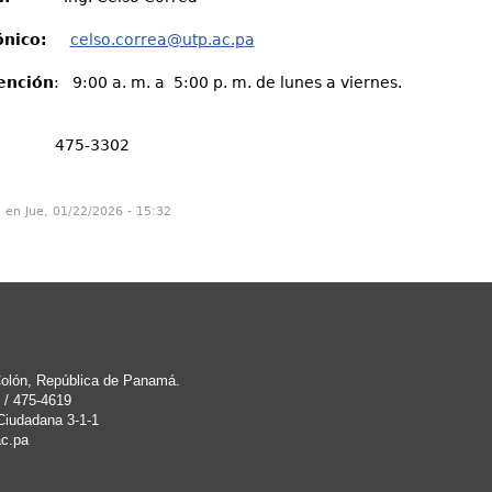
ónico:
celso.correa@utp.ac.pa
ención
: 9:00 a. m. a 5:00 p. m. de lunes a viernes.
75-3302
n en Jue, 01/22/2026 - 15:32
 Colón, República de Panamá.
 / 475-4619
Ciudadana 3-1-1
c.pa