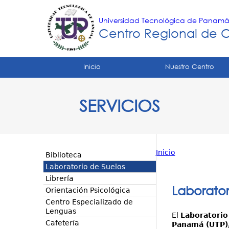
Universidad Tecnológica de Panam
Centro Regional de 
Tropical
Inicio
Nuestro Centro
Menu
SERVICIOS
Principal
Inicio
Biblioteca
Usted
Laboratorio de Suelos
Librería
está
Laborator
Orientación Psicológica
aquí
Centro Especializado de
Lenguas
El
Laboratorio
Cafetería
Panamá (UTP)