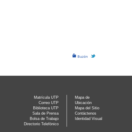
Buzón
Matrícula UTP
Mapa de
Correo UTP
Ubicación
Biblioteca UTP
Mapa del Sitio
Sala de Prensa
Contáctenos
Bolsa de Trabajo
Identidad Visual
Directorio Telefónico