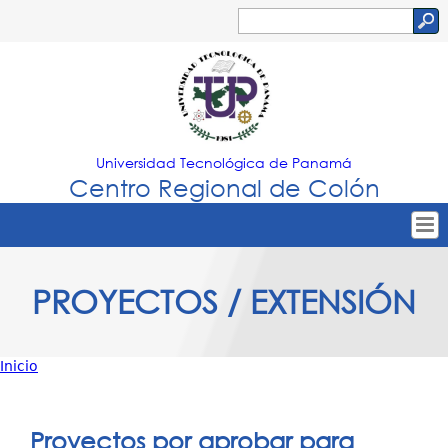
Jump to navigation
Buscar
Formulario
de
búsqueda
Universidad Tecnológica de Panamá
Centro Regional de Colón
Tropical
Inicio
PROYECTOS / EXTENSIÓN
Menu
Nuestro Centro
Principal
Admisión
Inicio
Oferta Académica
Usted
Estudiantes
está
Proyectos por aprobar para