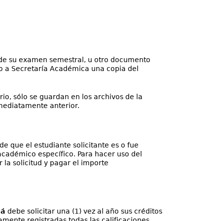
ia de su examen semestral, u otro documento
lo a Secretaría Académica una copia del
rio, sólo se guardan en los archivos de la
mediatamente anterior.
de que el estudiante solicitante es o fue
cadémico específico. Para hacer uso del
la solicitud y pagar el importe
má
debe solicitar una (1) vez al año sus créditos
amente registradas todas las calificaciones