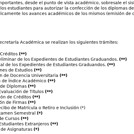
portantes, desde el punto de vista académico, sobresale el sist
los estudiantes para autorizar la confección de los diplomas d
ódicamente los avances académicos de los mismos (emisión de c
Secretaría Académica se realizan los siguientes trámites:
 Créditos
(**)
eliminar de los Expedientes de Estudiantes Graduandos.
(**)
nal de los Expedientes de Estudiantes Graduandos.
(**)
ones de Estudios
(**)
ón de Docencia Universitaria
(**)
ón de Índice Académico
(**)
 de Diplomas
(**)
Evaluación de Títulos
(**)
ión de Créditos
(**)
ión de Firmas
(**)
cibo de Matrícula o Retiro e Inclusión (*)
xamen Semestral
(*)
de Cursos
(**)
Estudiantes Extranjeros
(**)
l de Asignaturas
(*)