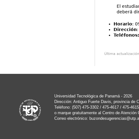
El estudia
deberá dir
Horario
: 0
Dirección
:
Teléfonos
Última actualizació
Universidad Tecnológica de Panamá - 2026
Dirección: Antiguo Fuerte Davis, provincia de
Teléfono: (507) 475-3302 / 475-4617 / 475-4615
o marque gratuitamente al Centro de Atención 
Correo electrónico:
buzondesugerencias@utp.a