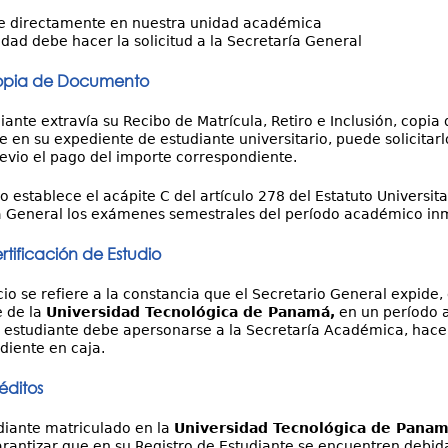
ce directamente en nuestra unidad académica
dad debe hacer la solicitud a la Secretaría General
Copia de Documento
diante extravía su Recibo de Matrícula, Retiro e Inclusión, cop
 en su expediente de estudiante universitario, puede solicitar
evio el pago del importe correspondiente.
o establece el acápite C del artículo 278 del Estatuto Universita
a General los exámenes semestrales del período académico in
rtificación de Estudio
cio se refiere a la constancia que el Secretario General expide, 
e de la
Universidad Tecnológica de Panamá,
en un período a
l estudiante debe apersonarse a la Secretaría Académica, hacer 
diente en caja.
éditos
diante matriculado en la
Universidad Tecnológica de Pana
arantizar que en su Registro de Estudiante se encuentren debid