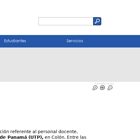
Buscar
Formulario
de
Estudiantes
Servicios
búsqueda
Tamaño Texto
ción referente al personal docente,
 de Panamá (UTP),
en Colón. Entre las