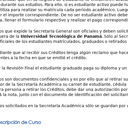
durante sus estudios. Para ello, si es estudiante activo puede 
utiliza para realizar su matricula cada periodo académico. Luego
 el importe correspondiente. De no ser estudiante activo debe d
 llenar el formulario respectivo y realizar el pago correspondi
os que expide la Secretaría General son oficiales y deben solici
uera de la
Universidad Tecnológica de Panamá
. Sólo al Sec
ficiales de los estudiantes matriculados, graduados o retirados
iante que al recibir sus Créditos tenga algún reclamo que hace
entes a la fecha en que se emitió el crédito.
ar la Revisión Final el estudiante graduado paga su diploma y u
os son documentos confidenciales y es por ello que al retirar su
or de la Secretaría Académica su carnet de estudiante, cédula 
ra persona a retirar los Créditos, debe dar una autorización por
 la nota, junto con el documento de identificación del solicitant
os solicitados en la Secretaría Académica sólo se guardan por 
escripción de Curso