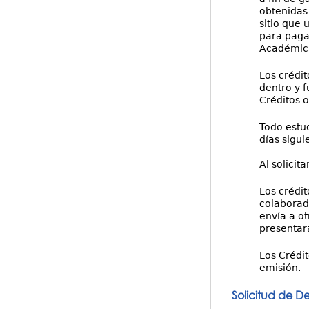
obtenidas 
sitio que 
para pagar
Académica,
Los crédit
dentro y f
Créditos o
Todo estud
días sigui
Al solicit
Los crédit
colaborad
envía a ot
presentará
Los Crédit
emisión.
Solicitud de D