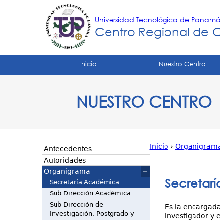
Universidad Tecnológica de Panam
Centro Regional de 
Tropical
Inicio
Nuestro Centro
Menu
NUESTRO CENTRO
Principal
Inicio
›
Organigram
Antecedentes
Usted
Autoridades
Organigrama
está
Secretar
Secretaría Académica
Sub Dirección Académica
aquí
Sub Dirección de
Es la encargada
Investigación, Postgrado y
investigador y 