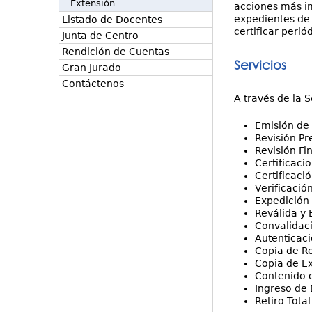
Extensión
acciones más im
expedientes de 
Listado de Docentes
certificar peri
Junta de Centro
Rendición de Cuentas
Servicios
Gran Jurado
Contáctenos
A través de la 
Emisión de
Revisión Pr
Revisión Fi
Certificaci
Certificaci
Verificaci
Expedición
Reválida y 
Convalidac
Autenticac
Copia de Re
Copia de E
Contenido 
Ingreso de 
Retiro Tota