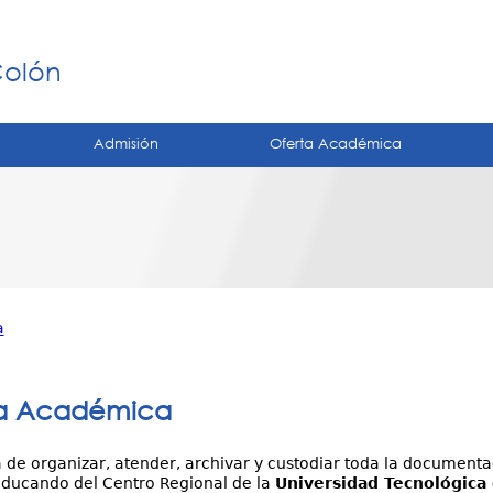
Jump to navigation
á
Colón
Admisión
Oferta Académica
a
ía Académica
 de organizar, atender, archivar y custodiar toda la documenta
educando del Centro Regional de la
Universidad Tecnológica