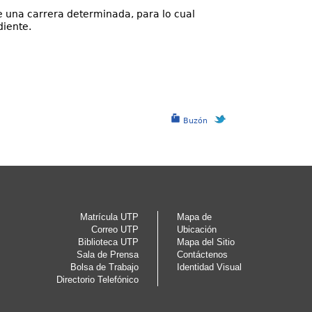
de una carrera determinada, para lo cual
diente.
Buzón
Matrícula UTP
Mapa de
Correo UTP
Ubicación
Biblioteca UTP
Mapa del Sitio
Sala de Prensa
Contáctenos
Bolsa de Trabajo
Identidad Visual
Directorio Telefónico