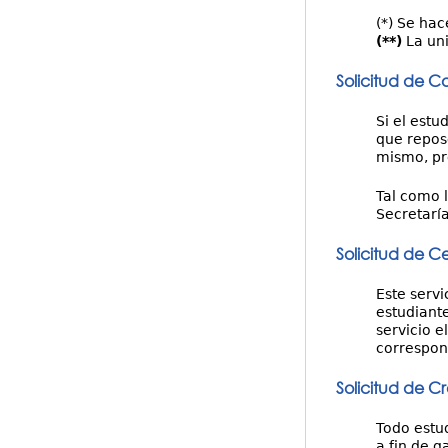
(*) Se ha
(**)
La uni
Solicitud de 
Si el estu
que repose
mismo, pr
Tal como l
Secretarí
Solicitud de Ce
Este servi
estudiant
servicio e
correspon
Solicitud de Cr
Todo estu
a fin de g