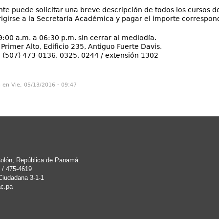
nte puede solicitar una breve descripción de todos los cursos 
igirse a la Secretaría Académica y pagar el importe correspon
9:00 a.m. a 06:30 p.m. sin cerrar al mediodía.
 Primer Alto, Edificio 235, Antiguo Fuerte Davis.
:
(507) 473-0136, 0325, 0244 / extensión 1302
n en Vie, 05/13/2016 - 09:47
 Colón, República de Panamá.
 / 475-4619
Ciudadana 3-1-1
c.pa